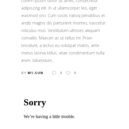
Lorem ipsum dolor sit amet, consectetur
adipiscing elit. In ut ullamcorper leo, eget
euismod orci. Cum sociis natoq penatibus et
andb magnis dis parturient montes, nascetur
ridiculus mus. Vestibulum ultricies aliquam
convallis. Maecen as ut tellus mi. Proin
tincidunt, a lectus eu volutpat mattis, ante
metus lacinia tellus, vitae condimentum nulla
enim. bibendum...
BY
M1-SUN
0
0