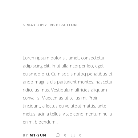
5 MAY 2017
INSPIRATION
ART OF THE TITLE
Lorem ipsum dolor sit amet, consectetur
adipiscing elit. In ut ullamcorper leo, eget
euismod orci. Cum sociis natoq penatibus et
andb magnis dis parturient montes, nascetur
ridiculus mus. Vestibulum ultricies aliquam
convallis. Maecen as ut tellus mi. Proin
tincidunt, a lectus eu volutpat mattis, ante
metus lacinia tellus, vitae condimentum nulla
enim. bibendum...
BY
M1-SUN
0
0