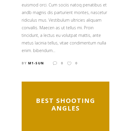
euismod orci. Cum sociis natoq penatibus et
andb magnis dis parturient montes, nascetur
ridiculus mus. Vestibulum ultricies aliquam
convallis. Maecen as ut tellus mi. Proin
tincidunt, a lectus eu volutpat mattis, ante
metus lacinia tellus, vitae condimentum nulla
enim. bibendum...
BY
M1-SUN
0
0
BEST SHOOTING
ANGLES