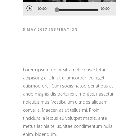
Audio
00:00
00:00
Player
5 MAY 2017
INSPIRATION
NEW EXCITING
SHOOTING TRENDS
Lorem ipsum dolor sit amet, consectetur
adipiscing elit. In ut ullamcorper leo, eget
euismod orci. Cum sociis natoq penatibus et
andb magnis dis parturient montes, nascetur
ridiculus mus. Vestibulum ultricies aliquam
convallis. Maecen as ut tellus mi. Proin
tincidunt, a lectus eu volutpat mattis, ante
metus lacinia tellus, vitae condimentum nulla
enim. bibendum...