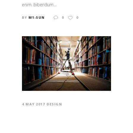
enim. bibendum...
BY
M1-SUN
0
0
4 MAY 2017
DESIGN
BEST NEW FILMS