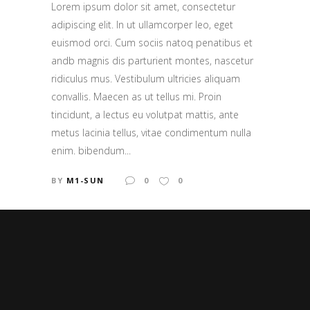
Lorem ipsum dolor sit amet, consectetur
adipiscing elit. In ut ullamcorper leo, eget
euismod orci. Cum sociis natoq penatibus et
andb magnis dis parturient montes, nascetur
ridiculus mus. Vestibulum ultricies aliquam
convallis. Maecen as ut tellus mi. Proin
tincidunt, a lectus eu volutpat mattis, ante
metus lacinia tellus, vitae condimentum nulla
enim. bibendum...
BY
M1-SUN
0
0