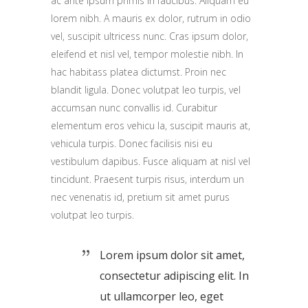
ac ante ipsum primis in faucibus. Aliquam eu
lorem nibh. A mauris ex dolor, rutrum in odio
vel, suscipit ultricess nunc. Cras ipsum dolor,
eleifend et nisl vel, tempor molestie nibh. In
hac habitass platea dictumst. Proin nec
blandit ligula. Donec volutpat leo turpis, vel
accumsan nunc convallis id. Curabitur
elementum eros vehicu la, suscipit mauris at,
vehicula turpis. Donec facilisis nisi eu
vestibulum dapibus. Fusce aliquam at nisl vel
tincidunt. Praesent turpis risus, interdum un
nec venenatis id, pretium sit amet purus
volutpat leo turpis.
Lorem ipsum dolor sit amet,
consectetur adipiscing elit. In
ut ullamcorper leo, eget